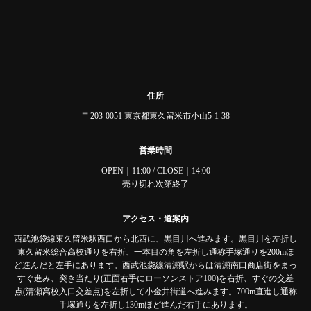
住所
〒203-0051 東京都東久留米市小山5-1-38
営業時間
OPEN｜11:00 / CLOSE｜14:00
売り切れ次第終了
アクセス・道案内
西武池袋線東久留米駅西口から北西に、黒目川へ進みます。黒目川を左折し
東久留米総合高校通りを右折、一本目の角を左折し通称手塚通りを200mほ
ど進んだと左手にあります。西武池袋線清瀬駅からは清瀬南口商店街をまっ
すぐ進み、突き当たり(正面右手にローソンストア100)を右折、すぐの交差
点(清瀬高校入口交差点)を左折して小金井街道へ進みます。700m直進し通称
手塚通りを左折し130mほど進んだ右手にあります。