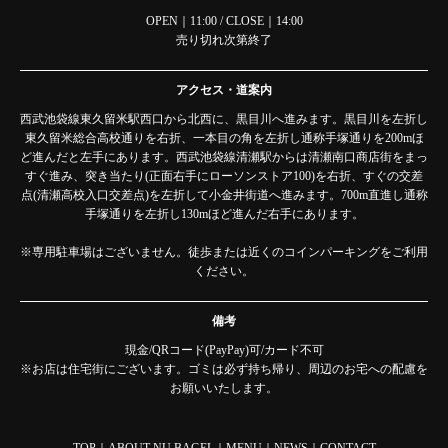
OPEN｜11:00 / CLOSE｜14:00
売り切れ次第終了
アクセス・道案内
西武池袋線東久留米駅西口から北西に、黒目川へ進みます。黒目川を左折し
東久留米総合高校通りを右折、一本目の角を左折し通称手塚通りを200mほ
ど進んだと左手にあります。西武池袋線清瀬駅からは清瀬南口商店街をまっ
すぐ進み、突き当たり(正面右手にローソンストア100)を右折、すぐの交差
点(清瀬高校入口交差点)を左折して小金井街道へ進みます。700m直進し通称
手塚通りを左折し130mほど進んだ右手にあります。
※専用駐車場はございません。徒歩または近くのコインパーキングをご利用
ください。
備考
現金/QRコード(PayPay)可/カード不可
※お店は住宅街にございます。ゴミは必ず持ち帰り、周辺のお宅への配慮を
お願いいたします。
TOP
｜
ABOUT NU BAGEL
｜
MENU
｜
NEWS
｜
CONTACT