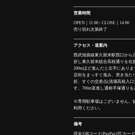
営業時間
OPEN｜11:00 / CLOSE｜14:00
売り切れ次第終了
アクセス・道案内
西武池袋線東久留米駅西口から
折し東久留米総合高校通りを右
200mほど進んだと左手にあり
店街をまっすぐ進み、突き当たり
折、すぐの交差点(清瀬高校入口
す。700m直進し通称手塚通りを
※専用駐車場はございません。
利用ください。
備考
現金/QRコード(PayPay)可/カー