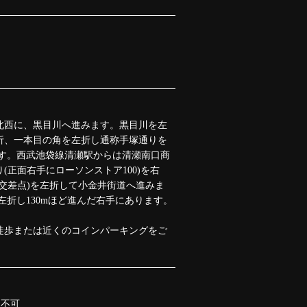
北西に、黒目川へ進みます。黒目川を左
折、一本目の角を左折し通称手塚通りを
ます。西武池袋線清瀬駅からは清瀬南口商
(正面右手にローソンストア100)を右
交差点)を左折して小金井街道へ進みま
左折し130mほど進んだ右手にあります。
徒歩または近くのコインパーキングをご
ド不可